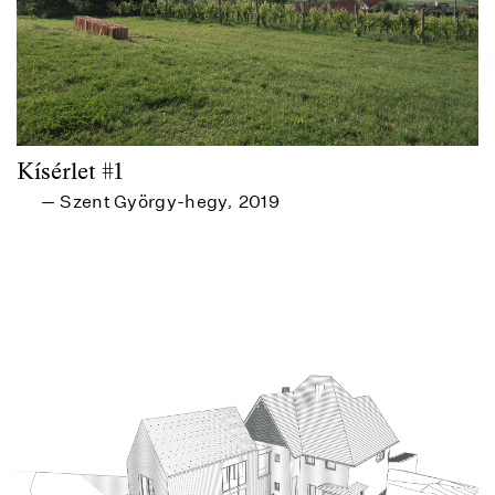
Kísérlet #1
Szent György-hegy
2019
—
,