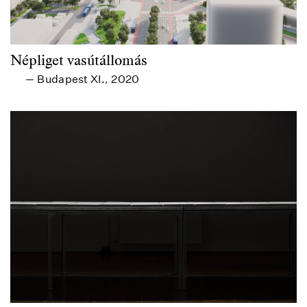
Népliget vasútállomás
Budapest XI.
2020
—
,