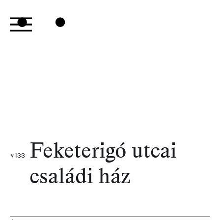
Feketerigó utcai
#
133
családi ház