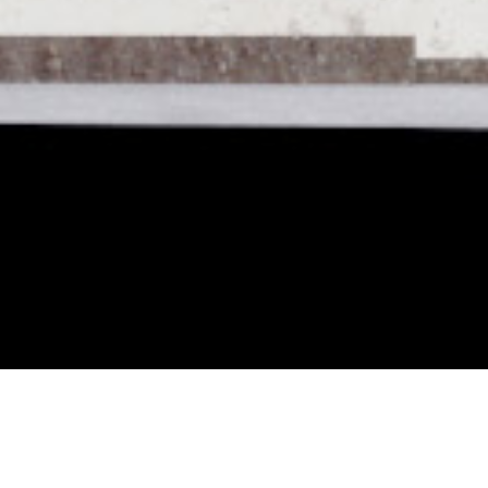
Idősek otthona és
#
562