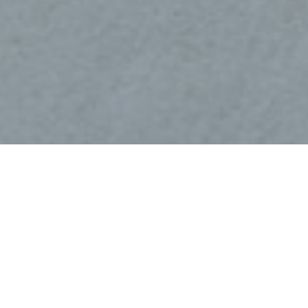
Kőér köz - 1.
#
342
társasház
Építész