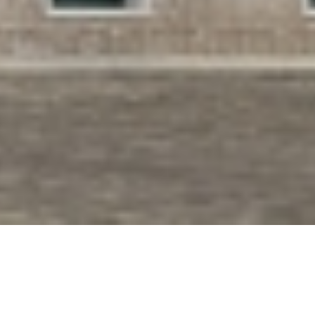
Corvinus Egyetem
#
397
- Kollégium