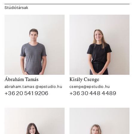
Stúdiótársak
Ábrahám Tamás
Király Csenge
abraham.tamas @epstudio.hu
csenge@epstudio.hu
+36 20 541 9206
+36 30 448 4489