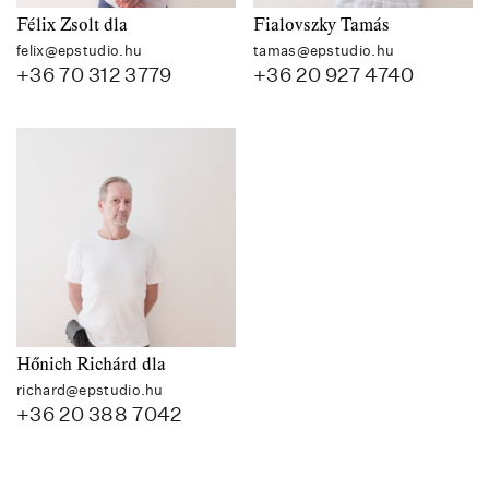
Félix Zsolt dla
Fialovszky Tamás
felix@epstudio.hu
tamas@epstudio.hu
+36 70 312 3779
+36 20 927 4740
Hőnich Richárd dla
richard@epstudio.hu
+36 20 388 7042