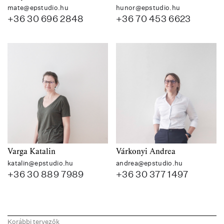
mate@epstudio.hu
hunor@epstudio.hu
+36 30 696 2848
+36 70 453 6623
Varga Katalin
Várkonyi Andrea
katalin@epstudio.hu
andrea@epstudio.hu
+36 30 889 7989
+36 30 377 1497
Korábbi tervezők