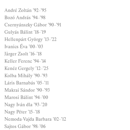
André Zoltán ’92–’95
Bozó András ’94–’98
Csernyánszky Gábor ’90–’91
Gulyás Bálint ’18–’19
Hellenpárt György ’13–’22
Ivanics Éva ’00–’03
Järger Zsolt ’16–’18
Keller Ferenc ’94–’14
Kenéz Gergely ’12–’25
Kolba Mihály ’90–’93
Láris Barnabás ’05–’11
Makrai Sándor ’90–’93
Marosi Bálint ’94–’00
Nagy Iván dla ’93–’20
Nagy Péter ’15–’18
Nemoda-Vajda Barbara ’02–’12
Sajtos Gábor ’98–’06