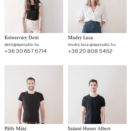
Kolossváry Detti
Mudry Luca
detti@epstudio.hu
mudry.luca @epstudio.hu
+36 30 657 6714
+36 20 808 5452
Pálfy Máté
Szántó Hunor Albert