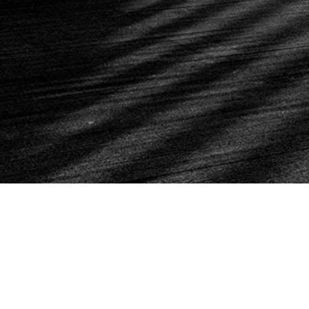
Nyíregyházi
#
412
Állatpark