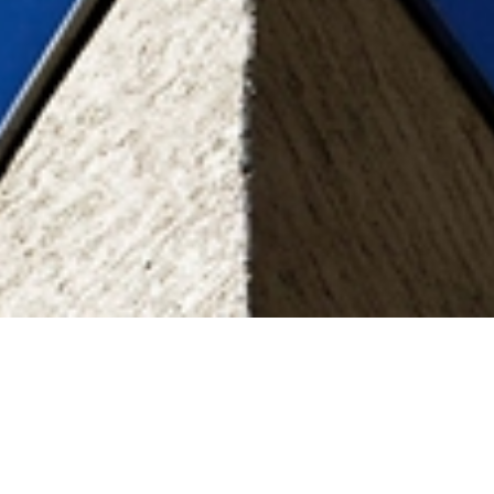
Népliget Center
#
208