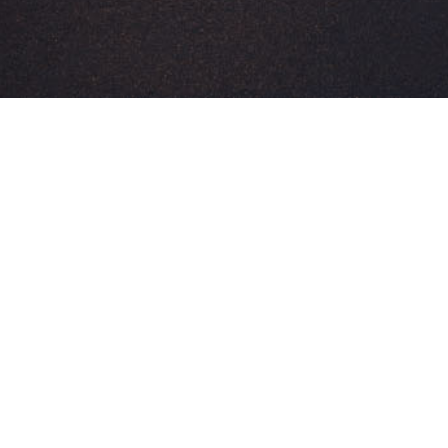
MCC college
#
483
Architect
Zsolt Félix, Richárd Hőnich, Luca Mudry, Máté Pálfy,
Katalin Varga
Landscape Architect
Bettina Horváth, Árpád Kovács, Dorka Sármán,
Gábor Szohr, Dominika Tihanyi